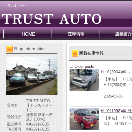
トラストオート
Shop Information
新着在庫情報
←
Older posts
H.16(2004)年
【車名】 H.16
H.16(2004)年 
2026-03-06
TRUST AUTO
店舗名
【トラストオー
ト】
H.10(1998)
神奈川県厚木市
店舗住所
【車名】 H.10
及川1034-2
式】 H.10(19
電話番号
046-291-0135
FAX番号
046-291-0135