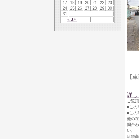
17
18
19
20
21
22
23
24
25
26
27
28
29
30
31
« 3月
【車
詳し
ご覧頂
■この
■この
他の在
問合わ
い。
店頭商