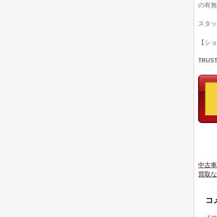
の有無
スタッ
【シ
TRUS
中古車
買取な
コ
メー