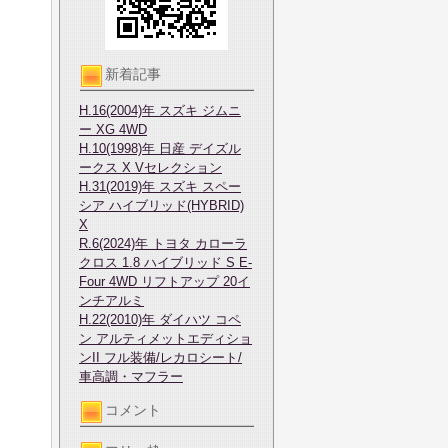
新着記事
H.16(2004)年 スズキ ジムニ
ー XG 4WD
H.10(1998)年 日産 デイズル
ークス X Vセレクション
H.31(2019)年 スズキ スペー
シア ハイブリッド(HYBRID)
X
R.6(2024)年 トヨタ カローラ
クロス 1.8 ハイブリッド S E-
Four 4WD リフトアップ 20イ
ンチアルミ
H.22(2010)年 ダイハツ コペ
ン アルティメットエディショ
ンII フル装備/レカロシート/
車高調・マフラー
コメント