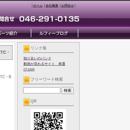
ホーム
会社概要
お問合せ
リンク集
ETC・
知り合いのバンド
動画が見れるサイト 車選
び.com
TC・B
フリーワード検索
QR