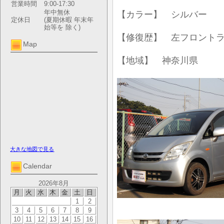
営業時間
9:00-17:30
年中無休
【カラー】 シルバー
定休日
(夏期休暇 年末年
始等を 除く)
【修復歴】 左フロント
Map
【地域】 神奈川県
大きな地図で見る
Calendar
2026年8月
月
火
水
木
金
土
日
1
2
3
4
5
6
7
8
9
10
11
12
13
14
15
16