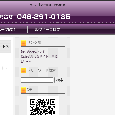
ホーム
会社概要
お問合せ
リンク集
オートス
知り合いのバンド
動画が見れるサイト 車選
び.com
オートス
フリーワード検索
QR