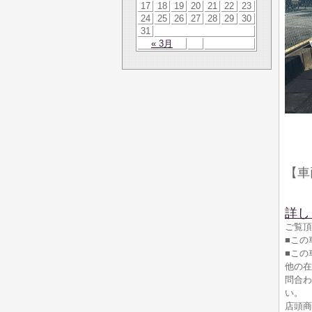
17
18
19
20
21
22
23
24
25
26
27
28
29
30
31
« 3月
【車
詳し
ご覧頂
■この
■この
他の在
問合わ
い。
店頭商