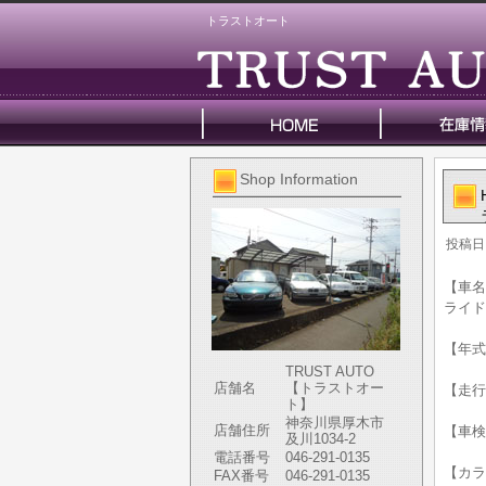
トラストオート
Shop Information
投稿日
【車名
ライド
【年式】
TRUST AUTO
店舗名
【トラストオー
【走行
ト】
神奈川県厚木市
店舗住所
【車検
及川1034-2
電話番号
046-291-0135
【カラ
FAX番号
046-291-0135