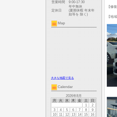
営業時間
9:00-17:30
年中無休
【修復
定休日
(夏期休暇 年末年
始等を 除く)
【地域
Map
大きな地図で見る
Calendar
2026年8月
月
火
水
木
金
土
日
1
2
3
4
5
6
7
8
9
10
11
12
13
14
15
16