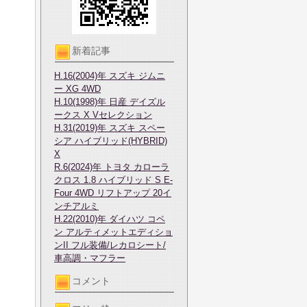
新着記事
H.16(2004)年 スズキ ジムニ
ー XG 4WD
H.10(1998)年 日産 デイズル
ークス X Vセレクション
H.31(2019)年 スズキ スペー
シア ハイブリッド(HYBRID)
X
R.6(2024)年 トヨタ カローラ
クロス 1.8 ハイブリッド S E-
Four 4WD リフトアップ 20イ
ンチアルミ
H.22(2010)年 ダイハツ コペ
ン アルティメットエディショ
ンII フル装備/レカロシート/
車高調・マフラー
コメント