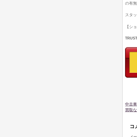
の有無
スタッ
【シ
TRUS
中古車
買取な
コ
メー