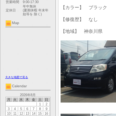
営業時間
9:00-17:30
年中無休
【カラー】 ブラック
定休日
(夏期休暇 年末年
始等を 除く)
【修復歴】 なし
Map
【地域】 神奈川県
大きな地図で見る
Calendar
2026年8月
月
火
水
木
金
土
日
1
2
3
4
5
6
7
8
9
10
11
12
13
14
15
16