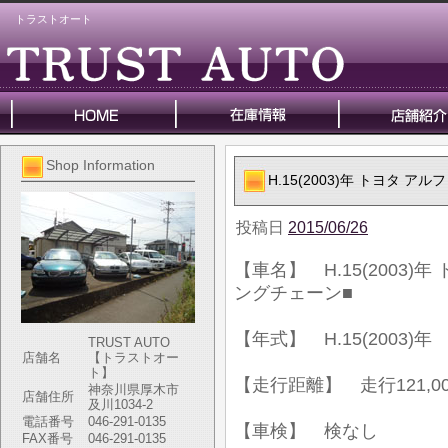
トラストオート
Shop Information
H.15(2003)年 トヨタ 
投稿日
2015/06/26
【車名】 H.15(2003
ングチェーン■
【年式】 H.15(2003)年
TRUST AUTO
店舗名
【トラストオー
ト】
【走行距離】 走行121,00
神奈川県厚木市
店舗住所
及川1034-2
電話番号
046-291-0135
【車検】 検なし
FAX番号
046-291-0135