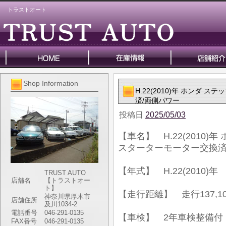
トラストオート
Shop Information
H.22(2010)年 ホンダ 
済/両側パワー
投稿日
2025/05/03
【車名】 H.22(2010)年
スターターモーター交換済
【年式】 H.22(2010)年
TRUST AUTO
店舗名
【トラストオー
ト】
【走行距離】 走行137,10
神奈川県厚木市
店舗住所
及川1034-2
電話番号
046-291-0135
【車検】 2年車検整備付
FAX番号
046-291-0135