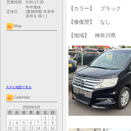
営業時間
9:00-17:30
年中無休
【カラー】 ブラック
定休日
(夏期休暇 年末年
始等を 除く)
【修復歴】 なし
Map
【地域】 神奈川県
大きな地図で見る
Calendar
2026年8月
月
火
水
木
金
土
日
1
2
3
4
5
6
7
8
9
10
11
12
13
14
15
16