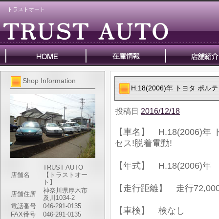
トラストオート
Shop Information
H.18(2006)年 トヨタ 
投稿日
2016/12/18
【車名】 H.18(2006)
セス!脱着電動!
【年式】 H.18(2006)年
TRUST AUTO
店舗名
【トラストオー
ト】
【走行距離】 走行72,000
神奈川県厚木市
店舗住所
及川1034-2
電話番号
046-291-0135
【車検】 検なし
FAX番号
046-291-0135