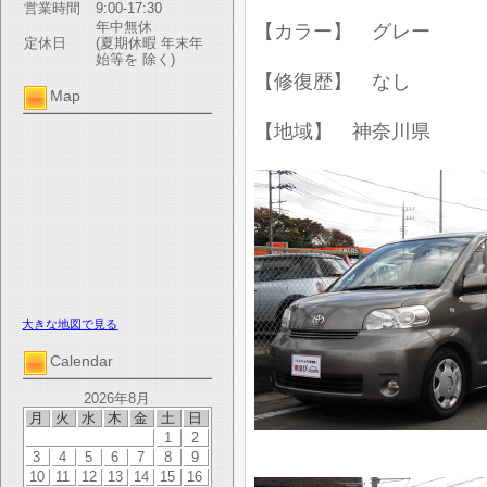
営業時間
9:00-17:30
年中無休
【カラー】 グレー
定休日
(夏期休暇 年末年
始等を 除く)
【修復歴】 なし
Map
【地域】 神奈川県
大きな地図で見る
Calendar
2026年8月
月
火
水
木
金
土
日
1
2
3
4
5
6
7
8
9
10
11
12
13
14
15
16