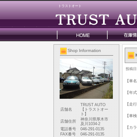
トラストオート
Shop Information
投稿日
【車名
【年式
【走行
TRUST AUTO
店舗名
【トラストオー
ト】
【車検
神奈川県厚木市
店舗住所
及川1034-2
【カラ
電話番号
046-291-0135
FAX番号
046-291-0135