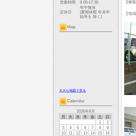
【修復
営業時間
9:00-17:30
年中無休
定休日
(夏期休暇 年末年
【地域
始等を 除く)
Map
大きな地図で見る
Calendar
2026年8月
月
火
水
木
金
土
日
1
2
3
4
5
6
7
8
9
10
11
12
13
14
15
16