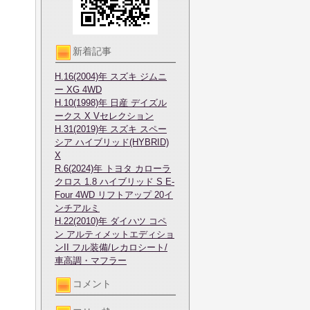
新着記事
H.16(2004)年 スズキ ジムニ
ー XG 4WD
H.10(1998)年 日産 デイズル
ークス X Vセレクション
H.31(2019)年 スズキ スペー
シア ハイブリッド(HYBRID)
X
R.6(2024)年 トヨタ カローラ
クロス 1.8 ハイブリッド S E-
Four 4WD リフトアップ 20イ
ンチアルミ
H.22(2010)年 ダイハツ コペ
ン アルティメットエディショ
ンII フル装備/レカロシート/
車高調・マフラー
コメント