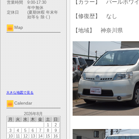
【カラー】 パールホワ
営業時間
9:00-17:30
年中無休
定休日
(夏期休暇 年末年
【修復歴】 なし
始等を 除く)
Map
【地域】 神奈川県
大きな地図で見る
Calendar
2026年8月
月
火
水
木
金
土
日
1
2
3
4
5
6
7
8
9
10
11
12
13
14
15
16