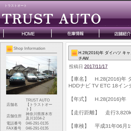
トラストオート
Shop Information
H.28(2016)年 ダイハツ キャ
チAW
投稿日
2017/11/17
【車名】 H.28(2016)年
HDDナビ TV ETC 18イン
【年式】 H.28(2016)年
TRUST AUTO
店舗名
【トラストオー
ト】
【走行距離】 走行3,820
神奈川県厚木市
店舗住所
及川1034-2
電話番号
046-291-0135
【車検】 平成31年06月1
FAX番号
046-291-0135