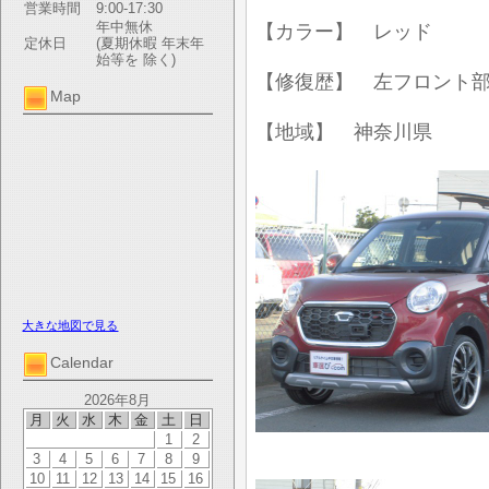
営業時間
9:00-17:30
年中無休
【カラー】 レッド
定休日
(夏期休暇 年末年
始等を 除く)
【修復歴】 左フロント
Map
【地域】 神奈川県
大きな地図で見る
Calendar
2026年8月
月
火
水
木
金
土
日
1
2
3
4
5
6
7
8
9
10
11
12
13
14
15
16