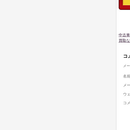
中古車
買取な
コ
メー
名
メ
ウ
コ