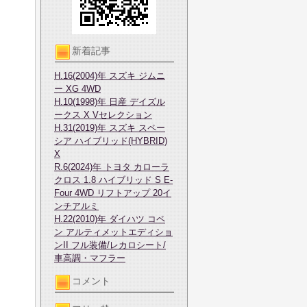
新着記事
H.16(2004)年 スズキ ジムニ
ー XG 4WD
H.10(1998)年 日産 デイズル
ークス X Vセレクション
H.31(2019)年 スズキ スペー
シア ハイブリッド(HYBRID)
X
R.6(2024)年 トヨタ カローラ
クロス 1.8 ハイブリッド S E-
Four 4WD リフトアップ 20イ
ンチアルミ
H.22(2010)年 ダイハツ コペ
ン アルティメットエディショ
ンII フル装備/レカロシート/
車高調・マフラー
コメント