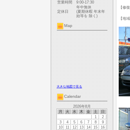
営業時間
9:00-17:30
年中無休
【修復
定休日
(夏期休暇 年末年
始等を 除く)
【地域
Map
大きな地図で見る
Calendar
2026年8月
月
火
水
木
金
土
日
1
2
3
4
5
6
7
8
9
10
11
12
13
14
15
16