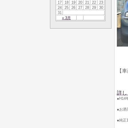
17
18
19
20
21
22
23
24
25
26
27
28
29
30
31
« 3月
【車
詳し
●H1
●お洒
●純正