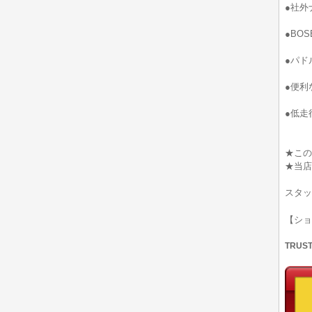
●社外
●BO
●パド
●便利
●低走
★この
★当店
スタッ
【シ
TRUS