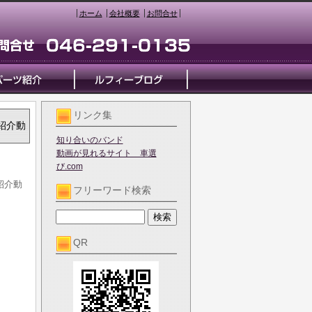
ホーム
会社概要
お問合せ
リンク集
両紹介動
知り合いのバンド
動画が見れるサイト 車選
び.com
紹介動
フリーワード検索
QR