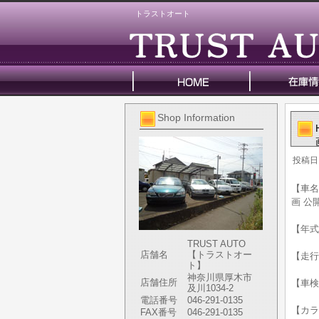
トラストオート
Shop Information
投稿日
【車名
画 公
【年式
TRUST AUTO
店舗名
【トラストオー
【走行
ト】
神奈川県厚木市
店舗住所
【車検
及川1034-2
電話番号
046-291-0135
【カラ
FAX番号
046-291-0135