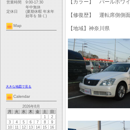
【カラー】 パールホワ
営業時間
9:00-17:30
年中無休
定休日
(夏期休暇 年末年
【修復歴】 運転席側側
始等を 除く)
Map
【地域】神奈川県
大きな地図で見る
Calendar
2026年8月
月
火
水
木
金
土
日
1
2
3
4
5
6
7
8
9
10
11
12
13
14
15
16