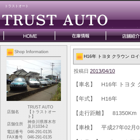
トラストオート
Shop Information
H16年 トヨタ クラウン ロ
投稿日
2013/04/10
【車名】 H16年 トヨタ
【年式】 H16年
TRUST AUTO
店舗名
【トラストオー
【走行距離】 81350Km
ト】
神奈川県厚木市
店舗住所
及川1034-2
【車検】 平成27年02月0
電話番号
046-291-0135
FAX番号
046-291-0135