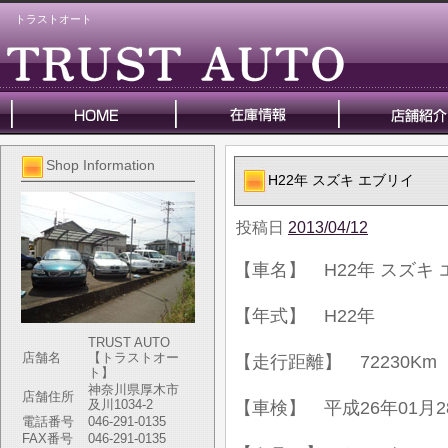
トラストオート
Shop Information
H22年 スズキ エブリイ
投稿日
2013/04/12
【車名】 H22年 スズキ
【年式】 H22年
TRUST AUTO
店舗名
【トラストオー
【走行距離】 72230Km
ト】
神奈川県厚木市
店舗住所
及川1034-2
【車検】 平成26年01月2
電話番号
046-291-0135
FAX番号
046-291-0135