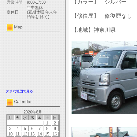
【カラー】 シルバー
営業時間
9:00-17:30
年中無休
定休日
(夏期休暇 年末年
【修復歴】 修復歴なし
始等を 除く)
Map
【地域】神奈川県
大きな地図で見る
Calendar
2026年8月
月
火
水
木
金
土
日
1
2
3
4
5
6
7
8
9
10
11
12
13
14
15
16