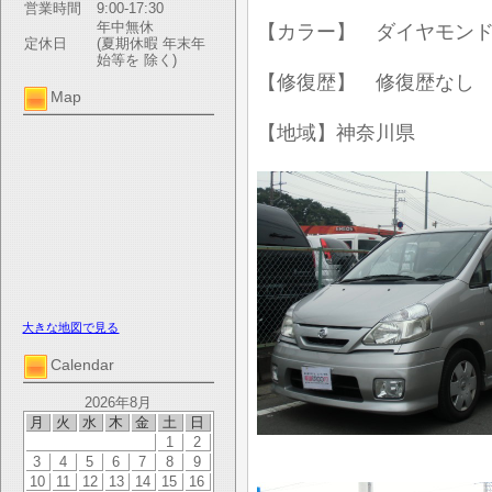
営業時間
9:00-17:30
年中無休
【カラー】 ダイヤモン
定休日
(夏期休暇 年末年
始等を 除く)
【修復歴】 修復歴なし
Map
【地域】神奈川県
大きな地図で見る
Calendar
2026年8月
月
火
水
木
金
土
日
1
2
3
4
5
6
7
8
9
10
11
12
13
14
15
16