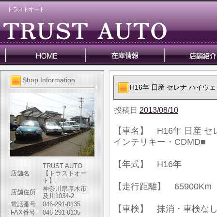
トラストオート
Shop Information
H16年 日産 セレナ ハイウ
投稿日
2013/08/10
【車名】 H16年 日産 
インテリキー・CDMD■
【年式】 H16年
TRUST AUTO
店舗名
【トラストオー
ト】
【走行距離】 65900Km
神奈川県厚木市
店舗住所
及川1034-2
電話番号
046-291-0135
【車検】 抹消・車検な
FAX番号
046-291-0135