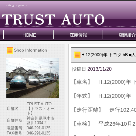
トラストオート
Shop Information
H.12(2000)年 トヨタ b
投稿日
2013/11/20
【車名】 H.12(2000)
【年式】 H.12(2000)年
TRUST AUTO
店舗名
【トラストオー
【走行距離】 走行102,40
ト】
神奈川県厚木市
店舗住所
及川1034-2
【車検】 平成26年10月2
電話番号
046-291-0135
FAX番号
046-291-0135