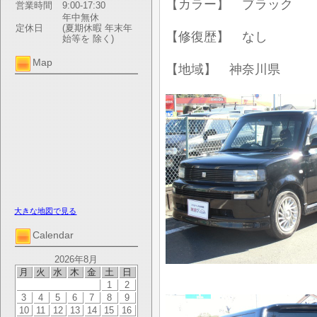
【カラー】 ブラック
営業時間
9:00-17:30
年中無休
定休日
(夏期休暇 年末年
【修復歴】 なし
始等を 除く)
Map
【地域】 神奈川県
大きな地図で見る
Calendar
2026年8月
月
火
水
木
金
土
日
1
2
3
4
5
6
7
8
9
10
11
12
13
14
15
16