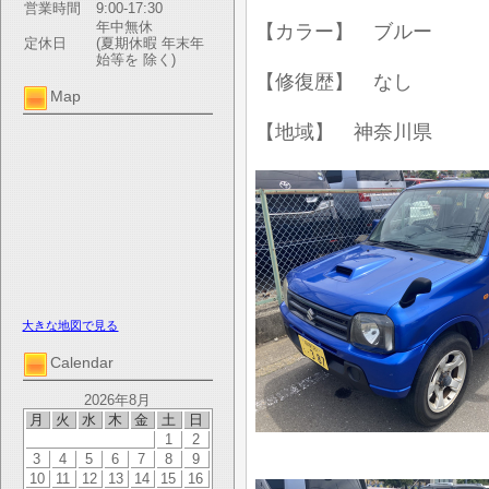
営業時間
9:00-17:30
年中無休
【カラー】 ブルー
定休日
(夏期休暇 年末年
始等を 除く)
【修復歴】 なし
Map
【地域】 神奈川県
大きな地図で見る
Calendar
2026年8月
月
火
水
木
金
土
日
1
2
3
4
5
6
7
8
9
10
11
12
13
14
15
16